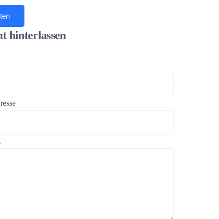
ten
t hinterlassen
resse
g