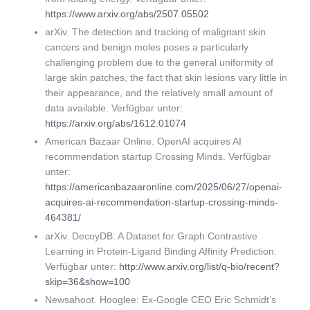
https://www.arxiv.org/abs/2507.05502
arXiv. The detection and tracking of malignant skin
cancers and benign moles poses a particularly
challenging problem due to the general uniformity of
large skin patches, the fact that skin lesions vary little in
their appearance, and the relatively small amount of
data available. Verfügbar unter:
https://arxiv.org/abs/1612.01074
American Bazaar Online. OpenAI acquires AI
recommendation startup Crossing Minds. Verfügbar
unter:
https://americanbazaaronline.com/2025/06/27/openai-
acquires-ai-recommendation-startup-crossing-minds-
464381/
arXiv. DecoyDB: A Dataset for Graph Contrastive
Learning in Protein-Ligand Binding Affinity Prediction.
Verfügbar unter:
http://www.arxiv.org/list/q-bio/recent?
skip=36&show=100
Newsahoot. Hooglee: Ex-Google CEO Eric Schmidt’s