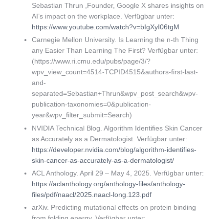
Sebastian Thrun ,Founder, Google X shares insights on
AI’s impact on the workplace. Verfügbar unter:
https://www.youtube.com/watch?v=bIgXyI06tgM
Carnegie Mellon University. Is Learning the n-th Thing
any Easier Than Learning The First? Verfügbar unter:
(https://www.ri.cmu.edu/pubs/page/3/?
wpv_view_count=4514-TCPID4515&authors-first-last-
and-
separated=Sebastian+Thrun&wpv_post_search&wpv-
publication-taxonomies=0&publication-
year&wpv_filter_submit=Search)
NVIDIA Technical Blog. Algorithm Identifies Skin Cancer
as Accurately as a Dermatologist. Verfügbar unter:
https://developer.nvidia.com/blog/algorithm-identifies-
skin-cancer-as-accurately-as-a-dermatologist/
ACL Anthology. April 29 – May 4, 2025. Verfügbar unter:
https://aclanthology.org/anthology-files/anthology-
files/pdf/naacl/2025.naacl-long.123.pdf
arXiv. Predicting mutational effects on protein binding
from folding energy. Verfügbar unter: