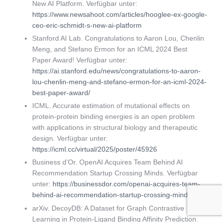
New AI Platform. Verfügbar unter:
https://www.newsahoot.com/articles/hooglee-ex-google-
ceo-eric-schmidt-s-new-ai-platform
Stanford AI Lab. Congratulations to Aaron Lou, Chenlin
Meng, and Stefano Ermon for an ICML 2024 Best
Paper Award! Verfügbar unter:
https://ai.stanford.edu/news/congratulations-to-aaron-
lou-chenlin-meng-and-stefano-ermon-for-an-icml-2024-
best-paper-award/
ICML. Accurate estimation of mutational effects on
protein-protein binding energies is an open problem
with applications in structural biology and therapeutic
design. Verfügbar unter:
https://icml.cc/virtual/2025/poster/45926
Business d’Or. OpenAI Acquires Team Behind AI
Recommendation Startup Crossing Minds. Verfügbar
unter:
https://businessdor.com/openai-acquires-team-
behind-ai-recommendation-startup-crossing-minds/
arXiv. DecoyDB: A Dataset for Graph Contrastive
Learning in Protein-Ligand Binding Affinity Prediction.