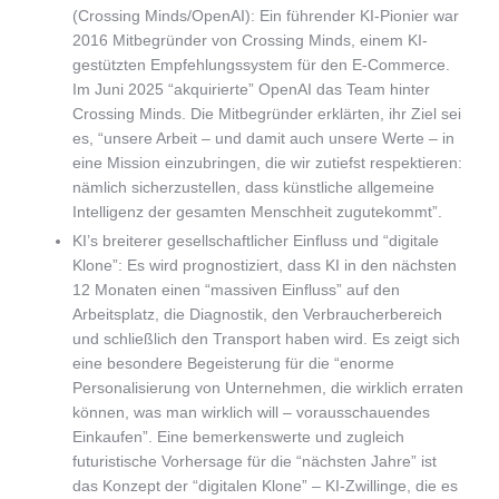
(Crossing Minds/OpenAI): Ein führender KI-Pionier war
2016 Mitbegründer von Crossing Minds, einem KI-
gestützten Empfehlungssystem für den E-Commerce.
Im Juni 2025 “akquirierte” OpenAI das Team hinter
Crossing Minds. Die Mitbegründer erklärten, ihr Ziel sei
es, “unsere Arbeit – und damit auch unsere Werte – in
eine Mission einzubringen, die wir zutiefst respektieren:
nämlich sicherzustellen, dass künstliche allgemeine
Intelligenz der gesamten Menschheit zugutekommt”.
KI’s breiterer gesellschaftlicher Einfluss und “digitale
Klone”: Es wird prognostiziert, dass KI in den nächsten
12 Monaten einen “massiven Einfluss” auf den
Arbeitsplatz, die Diagnostik, den Verbraucherbereich
und schließlich den Transport haben wird. Es zeigt sich
eine besondere Begeisterung für die “enorme
Personalisierung von Unternehmen, die wirklich erraten
können, was man wirklich will – vorausschauendes
Einkaufen”. Eine bemerkenswerte und zugleich
futuristische Vorhersage für die “nächsten Jahre” ist
das Konzept der “digitalen Klone” – KI-Zwillinge, die es